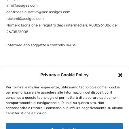
info@assiges.com
centroassicurativo@pec.assiges.com
reclami@assiges.com
Numero Iscrizione al registro degli intermediari: A000261806 del
26/05/2008
Consulta gli estremi dell’iscrizione
Intermediario soggetto a controllo IVASS
Privacy e Cookie Policy
©
assiges.com
| Assiges Srl Sede legale: Via Fabio Filzi n. 58, 20032
Cormano (MI)
+3902 6630 5580
- P.IVA: 02741460964 |
Privacy e
Cookie Policy
|
Per fornire le migliori esperienze, utilizziamo tecnologie come i cookie
Powered by
G.S.V. Digital Solution
per memorizzare e/o accedere alle informazioni del dispositivo. Il
consenso a queste tecnologie ci permetterà di elaborare dati come il
comportamento di navigazione o ID unici su questo sito. Non
acconsentire o ritirare il consenso può influire negativamente su alcune
caratteristiche e funzioni.