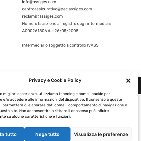
info@assiges.com
centroassicurativo@pec.assiges.com
reclami@assiges.com
Numero Iscrizione al registro degli intermediari:
A000261806 del 26/05/2008
Consulta gli estremi dell’iscrizione
Intermediario soggetto a controllo IVASS
Privacy e Cookie Policy
1460964 |
Privacy e Cookie Policy
|
le migliori esperienze, utilizziamo tecnologie come i cookie per
 e/o accedere alle informazioni del dispositivo. Il consenso a queste
ci permetterà di elaborare dati come il comportamento di navigazione o
questo sito. Non acconsentire o ritirare il consenso può influire
te su alcune caratteristiche e funzioni.
ta tutto
Nega tutto
Visualizza le preferenze