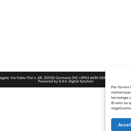
legale: Via Fabio Filzi n. 58, 20032 Cormano (MI)
+3902 6630 5580
- P.IVA: 0274
Powered by
G.S.V. Digital Solution
Per fornire 
memorizzare
tecnologie 
ID unici su 
negativamen
Accet