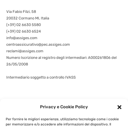
Via Fabio Filzi, 58
20032 Cormano MI, Italia
(+39) 02 6630 5580
(+39) 02 6630 6524
info@assiges.com
centroassicurativo@pec.assiges.com
reclami@assiges.com
Numero Iscrizione al registro degli intermediari: A000261806 del
26/05/2008
Consulta gli estremi dell’iscrizione
Intermediario soggetto a controllo IVASS
Privacy e Cookie Policy
©
assiges.com
| Assiges Srl Sede legale: Via Fabio Filzi n. 58, 20032
Cormano (MI)
+3902 6630 5580
- P.IVA: 02741460964 |
Privacy e
Per fornire le migliori esperienze, utilizziamo tecnologie come i cookie
Cookie Policy
|
Powered by
G.S.V. Digital Solution
per memorizzare e/o accedere alle informazioni del dispositivo. Il