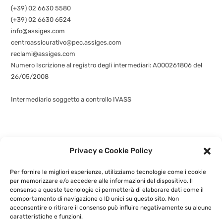
(+39) 02 6630 5580
(+39) 02 6630 6524
info@assiges.com
centroassicurativo@pec.assiges.com
reclami@assiges.com
Numero Iscrizione al registro degli intermediari: A000261806 del
26/05/2008
Consulta gli estremi dell’iscrizione
Intermediario soggetto a controllo IVASS
Privacy e Cookie Policy
©
assiges.com
| Assiges Srl Sede legale: Via Fabio Filzi n. 58, 20032
Cormano (MI)
+3902 6630 5580
- P.IVA: 02741460964 |
Privacy e
Cookie Policy
|
Per fornire le migliori esperienze, utilizziamo tecnologie come i cookie
Powered by
G.S.V. Digital Solution
per memorizzare e/o accedere alle informazioni del dispositivo. Il
consenso a queste tecnologie ci permetterà di elaborare dati come il
comportamento di navigazione o ID unici su questo sito. Non
acconsentire o ritirare il consenso può influire negativamente su alcune
caratteristiche e funzioni.