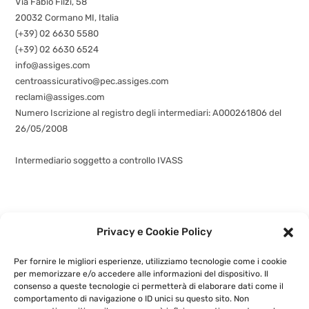
Via Fabio Filzi, 58
20032 Cormano MI, Italia
(+39) 02 6630 5580
(+39) 02 6630 6524
info@assiges.com
centroassicurativo@pec.assiges.com
reclami@assiges.com
Numero Iscrizione al registro degli intermediari: A000261806 del
26/05/2008
Consulta gli estremi dell’iscrizione
Intermediario soggetto a controllo IVASS
Privacy e Cookie Policy
©
assiges.com
| Assiges Srl Sede legale: Via Fabio Filzi n. 58, 20032
Cormano (MI)
+3902 6630 5580
- P.IVA: 02741460964 |
Privacy e
Per fornire le migliori esperienze, utilizziamo tecnologie come i cookie
Cookie Policy
|
Powered by
G.S.V. Digital Solution
per memorizzare e/o accedere alle informazioni del dispositivo. Il
consenso a queste tecnologie ci permetterà di elaborare dati come il
comportamento di navigazione o ID unici su questo sito. Non