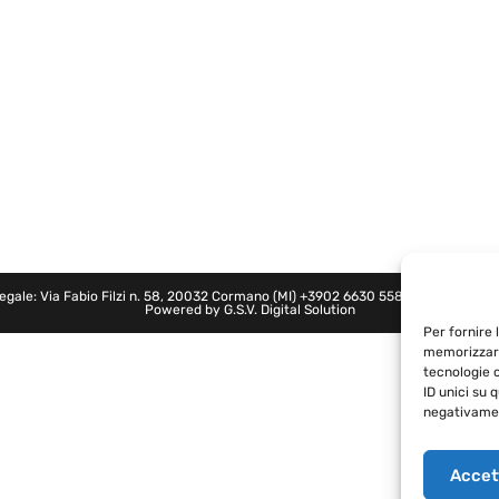
legale: Via Fabio Filzi n. 58, 20032 Cormano (MI)
+3902 6630 5580
- P.IVA: 0274
Powered by
G.S.V. Digital Solution
Per fornire 
memorizzare
tecnologie 
ID unici su 
negativamen
Accet