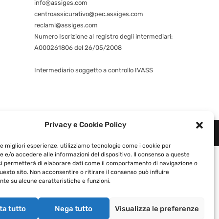
info@assiges.com
centroassicurativo@pec.assiges.com
reclami@assiges.com
Numero Iscrizione al registro degli intermediari:
A000261806 del 26/05/2008
Consulta gli estremi dell’iscrizione
Intermediario soggetto a controllo IVASS
Privacy e Cookie Policy
1460964 |
Privacy e Cookie Policy
|
le migliori esperienze, utilizziamo tecnologie come i cookie per
 e/o accedere alle informazioni del dispositivo. Il consenso a queste
ci permetterà di elaborare dati come il comportamento di navigazione o
questo sito. Non acconsentire o ritirare il consenso può influire
te su alcune caratteristiche e funzioni.
ta tutto
Nega tutto
Visualizza le preferenze