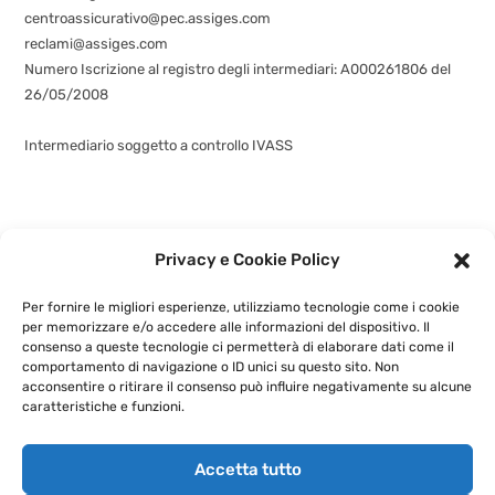
centroassicurativo@pec.assiges.com
reclami@assiges.com
Numero Iscrizione al registro degli intermediari: A000261806 del
26/05/2008
Consulta gli estremi dell’iscrizione
Intermediario soggetto a controllo IVASS
Privacy e Cookie Policy
©
assiges.com
| Assiges Srl Sede legale: Via Fabio Filzi n. 58, 20032
Cormano (MI)
+3902 6630 5580
- P.IVA: 02741460964 |
Privacy e
Cookie Policy
|
Per fornire le migliori esperienze, utilizziamo tecnologie come i cookie
Powered by
G.S.V. Digital Solution
per memorizzare e/o accedere alle informazioni del dispositivo. Il
consenso a queste tecnologie ci permetterà di elaborare dati come il
comportamento di navigazione o ID unici su questo sito. Non
acconsentire o ritirare il consenso può influire negativamente su alcune
caratteristiche e funzioni.
Accetta tutto