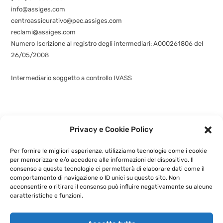
info@assiges.com
centroassicurativo@pec.assiges.com
reclami@assiges.com
Numero Iscrizione al registro degli intermediari: A000261806 del
26/05/2008
Consulta gli estremi dell’iscrizione
Intermediario soggetto a controllo IVASS
Privacy e Cookie Policy
©
assiges.com
| Assiges Srl Sede legale: Via Fabio Filzi n. 58, 20032
Cormano (MI)
+3902 6630 5580
- P.IVA: 02741460964 |
Privacy e
Cookie Policy
|
Per fornire le migliori esperienze, utilizziamo tecnologie come i cookie
Powered by
G.S.V. Digital Solution
per memorizzare e/o accedere alle informazioni del dispositivo. Il
consenso a queste tecnologie ci permetterà di elaborare dati come il
comportamento di navigazione o ID unici su questo sito. Non
acconsentire o ritirare il consenso può influire negativamente su alcune
caratteristiche e funzioni.