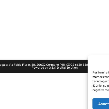
legale: Via Fabio Filzi n. 58, 20032 Cormano (MI)
+3902 6630 5580
- P.IVA: 0274
Powered by
G.S.V. Digital Solution
Per fornire 
memorizzare
tecnologie 
ID unici su 
negativamen
Accet