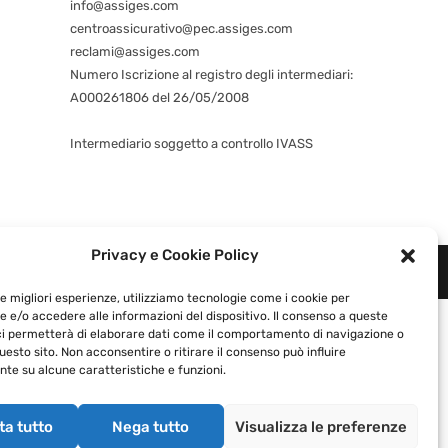
info@assiges.com
centroassicurativo@pec.assiges.com
reclami@assiges.com
Numero Iscrizione al registro degli intermediari:
A000261806 del 26/05/2008
Consulta gli estremi dell’iscrizione
Intermediario soggetto a controllo IVASS
Privacy e Cookie Policy
1460964 |
Privacy e Cookie Policy
|
le migliori esperienze, utilizziamo tecnologie come i cookie per
 e/o accedere alle informazioni del dispositivo. Il consenso a queste
ci permetterà di elaborare dati come il comportamento di navigazione o
questo sito. Non acconsentire o ritirare il consenso può influire
te su alcune caratteristiche e funzioni.
ta tutto
Nega tutto
Visualizza le preferenze