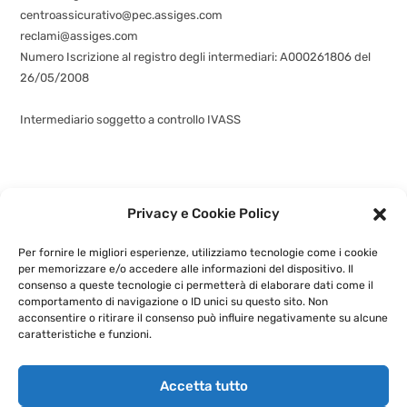
centroassicurativo@pec.assiges.com
reclami@assiges.com
Numero Iscrizione al registro degli intermediari: A000261806 del
26/05/2008
Consulta gli estremi dell’iscrizione
Intermediario soggetto a controllo IVASS
Privacy e Cookie Policy
©
assiges.com
| Assiges Srl Sede legale: Via Fabio Filzi n. 58, 20032
Cormano (MI)
+3902 6630 5580
- P.IVA: 02741460964 |
Privacy e
Cookie Policy
|
Per fornire le migliori esperienze, utilizziamo tecnologie come i cookie
Powered by
G.S.V. Digital Solution
per memorizzare e/o accedere alle informazioni del dispositivo. Il
consenso a queste tecnologie ci permetterà di elaborare dati come il
comportamento di navigazione o ID unici su questo sito. Non
acconsentire o ritirare il consenso può influire negativamente su alcune
caratteristiche e funzioni.
Accetta tutto