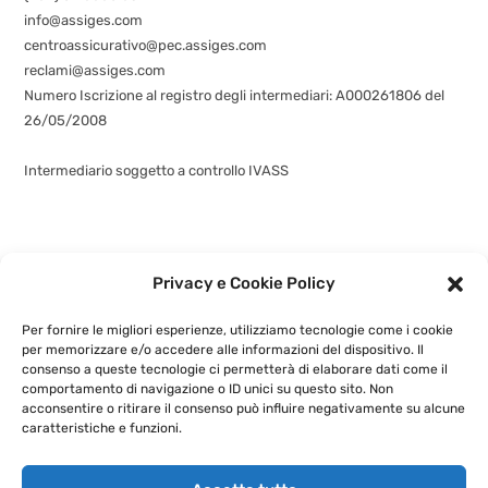
info@assiges.com
centroassicurativo@pec.assiges.com
reclami@assiges.com
Numero Iscrizione al registro degli intermediari: A000261806 del
26/05/2008
Consulta gli estremi dell’iscrizione
Intermediario soggetto a controllo IVASS
Privacy e Cookie Policy
©
assiges.com
| Assiges Srl Sede legale: Via Fabio Filzi n. 58, 20032
Cormano (MI)
+3902 6630 5580
- P.IVA: 02741460964 |
Privacy e
Cookie Policy
|
Per fornire le migliori esperienze, utilizziamo tecnologie come i cookie
Powered by
G.S.V. Digital Solution
per memorizzare e/o accedere alle informazioni del dispositivo. Il
consenso a queste tecnologie ci permetterà di elaborare dati come il
comportamento di navigazione o ID unici su questo sito. Non
acconsentire o ritirare il consenso può influire negativamente su alcune
caratteristiche e funzioni.