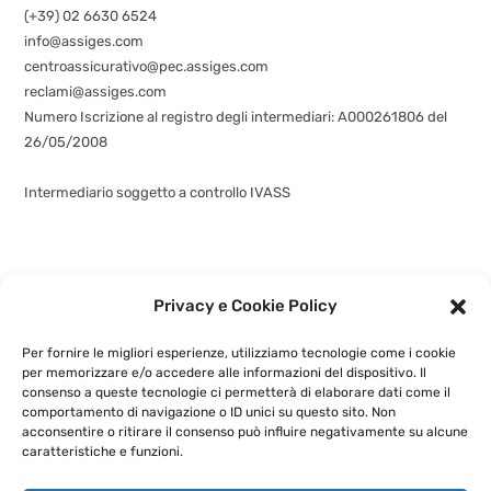
(+39) 02 6630 6524
info@assiges.com
centroassicurativo@pec.assiges.com
reclami@assiges.com
Numero Iscrizione al registro degli intermediari: A000261806 del
26/05/2008
Consulta gli estremi dell’iscrizione
Intermediario soggetto a controllo IVASS
Privacy e Cookie Policy
©
assiges.com
| Assiges Srl Sede legale: Via Fabio Filzi n. 58, 20032
Cormano (MI)
+3902 6630 5580
- P.IVA: 02741460964 |
Privacy e
Cookie Policy
|
Per fornire le migliori esperienze, utilizziamo tecnologie come i cookie
Powered by
G.S.V. Digital Solution
per memorizzare e/o accedere alle informazioni del dispositivo. Il
consenso a queste tecnologie ci permetterà di elaborare dati come il
comportamento di navigazione o ID unici su questo sito. Non
acconsentire o ritirare il consenso può influire negativamente su alcune
caratteristiche e funzioni.