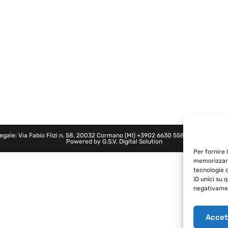
legale: Via Fabio Filzi n. 58, 20032 Cormano (MI)
+3902 6630 5580
- P.IVA: 0274
Powered by
G.S.V. Digital Solution
Per fornire 
memorizzare
tecnologie 
ID unici su 
negativamen
Accet