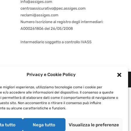
info@assiges.com
centroassicurativo@pec.assiges.com
reclami@assiges.com
Numero Iscrizione al registro degli intermediari:
A000261806 del 26/05/2008
Consulta gli estremi dell’iscrizione
Intermediario soggetto a controllo IVASS
Privacy e Cookie Policy
1460964 |
Privacy e Cookie Policy
|
le migliori esperienze, utilizziamo tecnologie come i cookie per
 e/o accedere alle informazioni del dispositivo. Il consenso a queste
ci permetterà di elaborare dati come il comportamento di navigazione o
questo sito. Non acconsentire o ritirare il consenso può influire
te su alcune caratteristiche e funzioni.
ta tutto
Nega tutto
Visualizza le preferenze